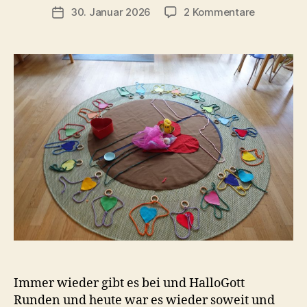
h
Beitragsautor
zu
30. Januar 2026
2 Kommentare
Veröffentlichungsdatum
ri
Herzmome
s
t
a
Immer wieder gibt es bei und HalloGott
Runden und heute war es wieder soweit und