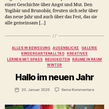
einer Geschichte über Angst und Mut. Den
Yogibär und Brunobär, freuten sich sehr über
das neue Jahr und auch über das Fest, das sie
alle gemeinsam […]
Kategorien
ALLES IN BEWEGUNG
AUGENBLICKE
GALERIE
KINDERGARTENALLTAG
KREATIVES
LERNEN MIT SPASS
NEUIGKEITEN
RÄUME IN RAUM
WINTER
V
o
Hallo im neuen Jahr
n
C
h
Beitragsautor
zu
20. Januar 2026
Keine Kommentare
Veröffentlichungsdatum
ri
Hallo
s
im
t
neuen
a