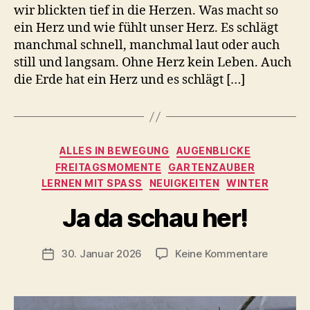
wir blickten tief in die Herzen. Was macht so
ein Herz und wie fühlt unser Herz. Es schlägt
manchmal schnell, manchmal laut oder auch
still und langsam. Ohne Herz kein Leben. Auch
die Erde hat ein Herz und es schlägt […]
Kategorien
ALLES IN BEWEGUNG
AUGENBLICKE
FREITAGSMOMENTE
GARTENZAUBER
LERNEN MIT SPASS
NEUIGKEITEN
WINTER
V
o
Ja da schau her!
n
C
h
Beitragsautor
zu
30. Januar 2026
Keine Kommentare
Veröffentlichungsdatum
ri
Ja
s
da
t
schau
a