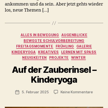
ankommen und da sein. Aber jetzt gehts wieder
los, neue Themen […]
Kategorien
ALLES IN BEWEGUNG
AUGENBLICKE
BEWEGTE SCHULVORBEREITUNG
FREITAGSMOMENTE
FRÜHLING
GALERIE
KINDERYOGA
KREATIVES
LERNEN MIT SPASS
NEUIGKEITEN
PROJEKTE
WINTER
Auf der Zauberinsel –
V
o
Kinderyoga
n
C
h
Beitragsautor
zu
5. Februar 2025
Keine Kommentare
Veröffentlichungsdatum
ri
Auf
s
der
t
Zauberin