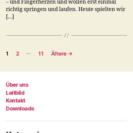
– und Fingerherzen und wollen erst einmal
richtig springen und laufen. Heute spielten wir
[…]
Seitennummerierung
…
1
2
11
Ältere
→
der
Beiträge
Über uns
Leitbild
Kontakt
Downloads