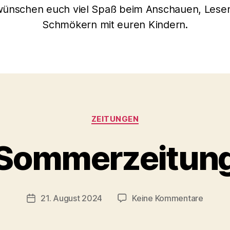
wünschen euch viel Spaß beim Anschauen, Lese
Schmökern mit euren Kindern.
Kategorien
ZEITUNGEN
V
Sommerzeitun
o
n
C
h
Beitragsautor
zu
21. August 2024
Keine Kommentare
Veröffentlichungsdatum
ri
Somme
s
t