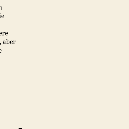
n
ie
ere
, aber
e