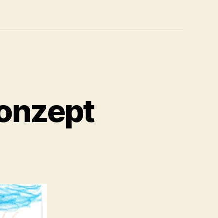
onzept
schutzkonzept