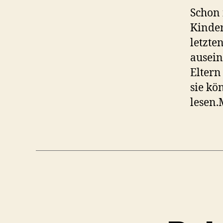
Schon 
Kinder
letzte
ausein
Eltern
sie kö
lesen.