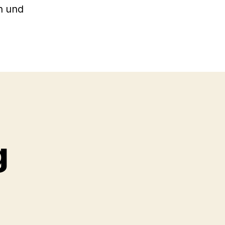
n und
g
rzeitung