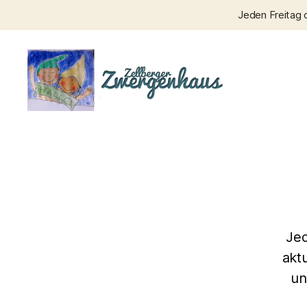
Jeden Freitag 
Zellberger
Zwergenhaus
Jed
akt
un