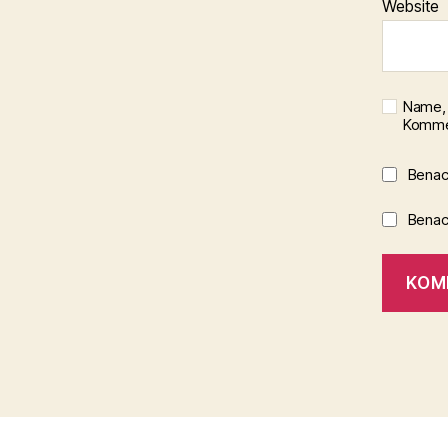
Website
Name, 
Kommen
Benac
Benach