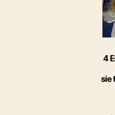
4 E
sie 