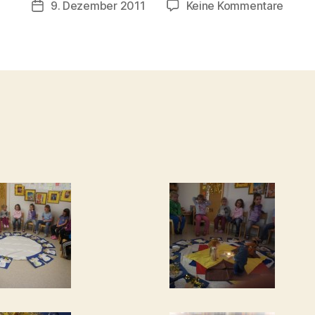
zu
9. Dezember 2011
Keine Kommentare
Veröffentlichungsdatum
ri
9.Dez
s
t
a