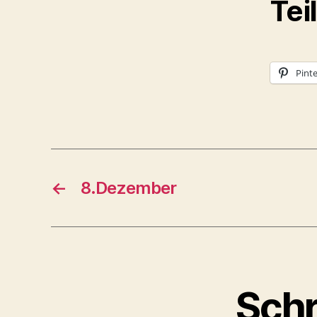
Tei
Pinte
←
8.Dezember
Schr