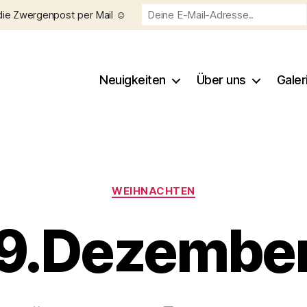
die Zwergenpost per Mail ☺️
Neuigkeiten
Über uns
Galer
Kategorien
WEIHNACHTEN
9.Dezembe
V
o
n
C
h
Beitragsautor