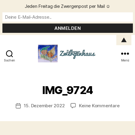
Jeden Freitag die Zwergenpost per Mail ☺️
▲
Suchen
Menü
Zellberger
Zwergenhaus
V
o
IMG_9724
n
C
h
Beitragsautor
zu
15. Dezember 2022
Keine Kommentare
Veröffentlichungsdatum
ri
IMG_97
s
t
a