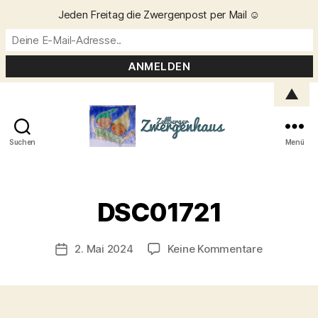
Jeden Freitag die Zwergenpost per Mail ☺️
▲
Suchen
Menü
Zellberger
Zwergenhaus
V
o
DSC01721
n
C
h
Beitragsautor
zu
2. Mai 2024
Keine Kommentare
Veröffentlichungsdatum
ri
DSC01721
s
t
a