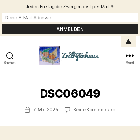
Jeden Freitag die Zwergenpost per Mail ☺️
▲
Suchen
Menü
Zellberger
Zwergenhaus
V
o
DSC06049
n
C
h
Beitragsautor
zu
7. Mai 2025
Keine Kommentare
Veröffentlichungsdatum
ri
DSC06049
s
t
a