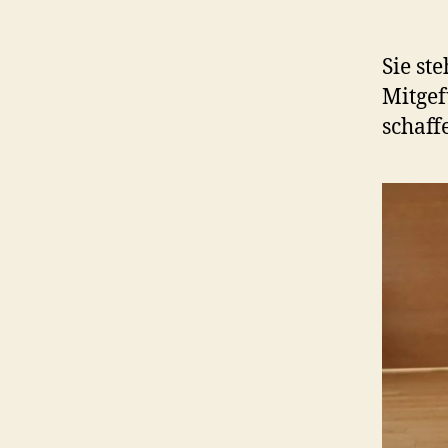
Sie st
Mitgef
schaff