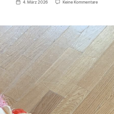
zu
4. März 2026
Keine Kommentare
Veröffentlichungsdatum
ri
Auf
s
der
t
Zauberin
a