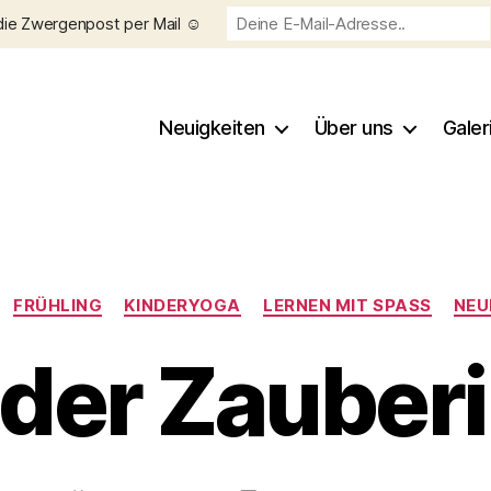
die Zwergenpost per Mail ☺️
Neuigkeiten
Über uns
Galer
Kategorien
FRÜHLING
KINDERYOGA
LERNEN MIT SPASS
NEU
 der Zauberi
V
o
n
C
h
Beitragsautor