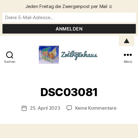
Jeden Freitag die Zwergenpost per Mail ☺️
▲
Suchen
Menü
Zellberger
Zwergenhaus
V
o
DSC03081
n
C
h
Beitragsautor
zu
25. April 2023
Keine Kommentare
Veröffentlichungsdatum
ri
DSC0308
s
t
a