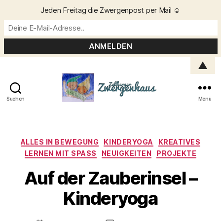
Jeden Freitag die Zwergenpost per Mail ☺️
▲
Suchen
Menü
Zellberger
Zwergenhaus
Kategorien
ALLES IN BEWEGUNG
KINDERYOGA
KREATIVES
LERNEN MIT SPASS
NEUIGKEITEN
PROJEKTE
Auf der Zauberinsel –
V
o
Kinderyoga
n
C
h
Beitragsautor