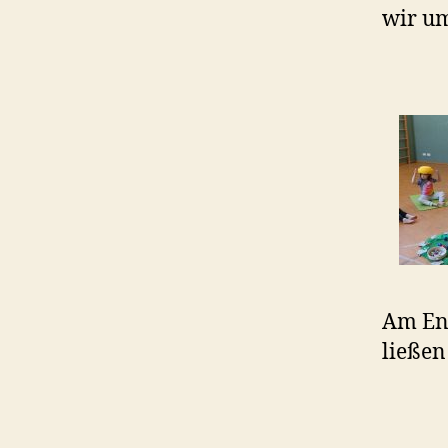
wir um
Am End
ließen