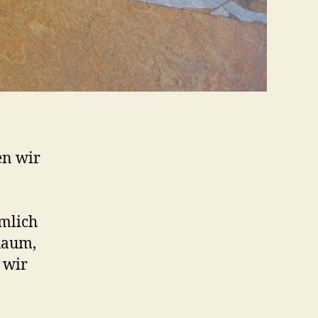
en wir
emlich
Raum,
 wir