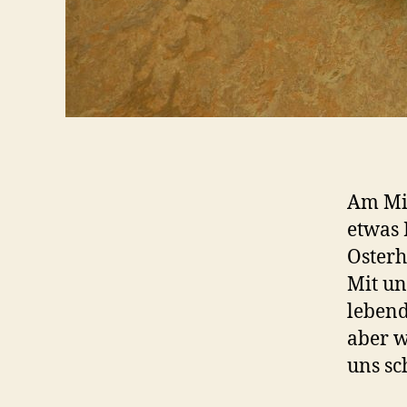
Am Mit
etwas 
Osterh
Mit un
lebend
aber w
uns sc