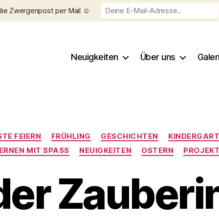
die Zwergenpost per Mail ☺️
Neuigkeiten
Über uns
Galer
Kategorien
STE FEIERN
FRÜHLING
GESCHICHTEN
KINDERGAR
ERNEN MIT SPASS
NEUIGKEITEN
OSTERN
PROJEK
der Zauberin