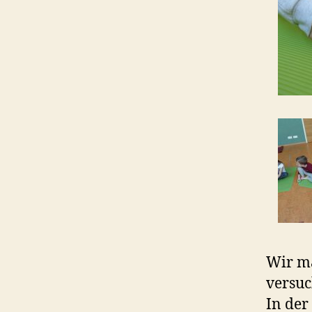
Wir ma
versuc
In der