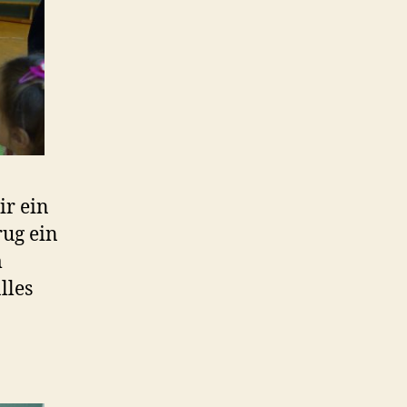
ir ein
rug ein
m
lles