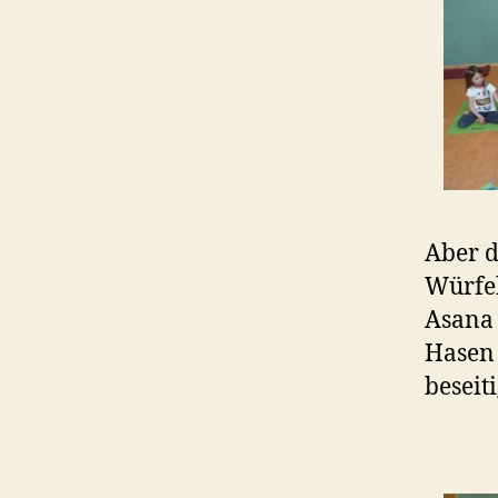
Aber d
Würfel
Asana 
Hasen 
beseit