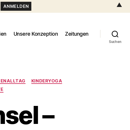
▲
ien
Unsere Konzeption
Zeitungen
Suchen
TENALLTAG
KINDERYOGA
TE
sel –