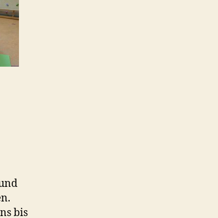
 und
en.
ns bis