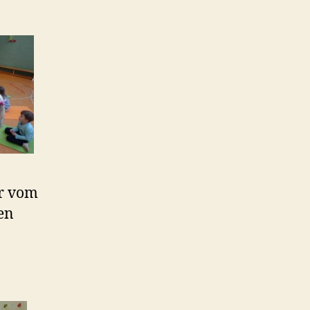
er vom
en