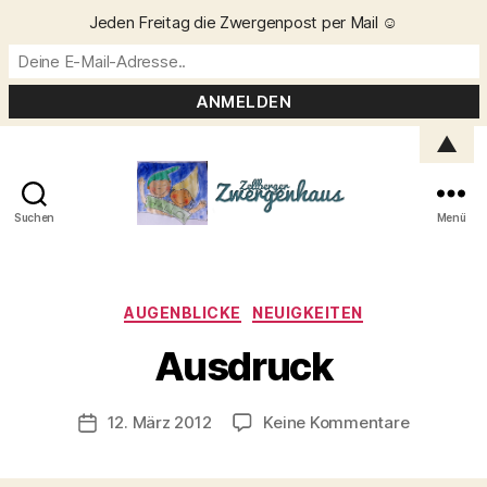
Jeden Freitag die Zwergenpost per Mail ☺️
▲
Suchen
Menü
Zellberger
Zwergenhaus
Kategorien
AUGENBLICKE
NEUIGKEITEN
V
o
Ausdruck
n
C
h
Beitragsautor
zu
12. März 2012
Keine Kommentare
Veröffentlichungsdatum
ri
Ausdruck
s
t