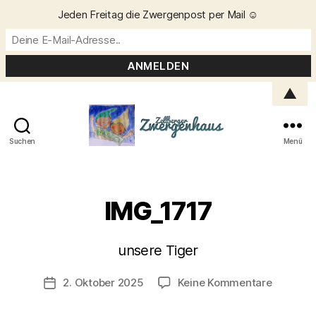
Jeden Freitag die Zwergenpost per Mail ☺️
▲
Suchen
Menü
Zellberger
Zwergenhaus
IMG_1717
V
o
n
unsere Tiger
C
h
Beitragsautor
zu
2. Oktober 2025
Keine Kommentare
Veröffentlichungsdatum
ri
IMG_171
s