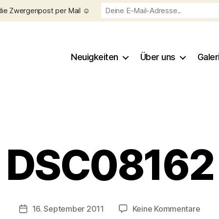
die Zwergenpost per Mail ☺️
Neuigkeiten
Über uns
Galer
Kategorien
DSC08162
V
o
n
C
h
Beitragsautor
zu
16. September 2011
Keine Kommentare
Veröffentlichungsdatum
ri