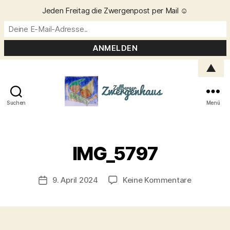
Jeden Freitag die Zwergenpost per Mail ☺️
▲
Suchen
Menü
Zellberger
Zwergenhaus
V
o
IMG_5797
n
C
h
Beitragsautor
zu
9. April 2024
Keine Kommentare
Veröffentlichungsdatum
ri
IMG_5797
s
t
a