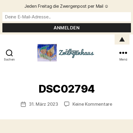
Jeden Freitag die Zwergenpost per Mail ☺️
▲
Suchen
Menü
Zellberger
Zwergenhaus
V
o
DSC02794
n
C
h
Beitragsautor
zu
31. März 2023
Keine Kommentare
Veröffentlichungsdatum
ri
DSC0279
s
t
a