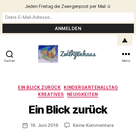
Jeden Freitag die Zwergenpost per Mail ☺️
▲
Suchen
Menü
Zellberger
Zwergenhaus
Kategorien
EIN BLICK ZURÜCK
KINDERGARTENALLTAG
KREATIVES
NEUIGKEITEN
V
o
Ein Blick zurück
n
C
h
Beitragsautor
zu
19. Juni 2016
Keine Kommentare
Veröffentlichungsdatum
ri
Ein
s