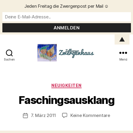
Jeden Freitag die Zwergenpost per Mail ☺️
▲
Suchen
Menü
Zellberger
Zwergenhaus
Kategorien
NEUIGKEITEN
V
o
Faschingsausklang
n
C
h
Beitragsautor
zu
7. März 2011
Keine Kommentare
Veröffentlichungsdatum
ri
Faschings
s
t