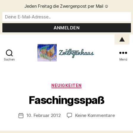
Jeden Freitag die Zwergenpost per Mail ☺️
▲
Suchen
Menü
Zellberger
Zwergenhaus
Kategorien
NEUIGKEITEN
V
o
Faschingsspaß
n
C
h
Beitragsautor
zu
10. Februar 2012
Keine Kommentare
Veröffentlichungsdatum
ri
Faschin
s
t