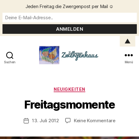
Jeden Freitag die Zwergenpost per Mail ☺️
▲
Suchen
Menü
Zellberger
Zwergenhaus
Kategorien
NEUIGKEITEN
V
o
Freitagsmomente
n
C
h
Beitragsautor
zu
13. Juli 2012
Keine Kommentare
Veröffentlichungsdatum
ri
Freitagsm
s
t