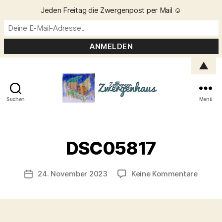
Jeden Freitag die Zwergenpost per Mail ☺️
▲
Suchen
Menü
Zellberger
Zwergenhaus
V
o
DSC05817
n
C
h
Beitragsautor
zu
24. November 2023
Keine Kommentare
Veröffentlichungsdatum
ri
DSC05
s
t
a