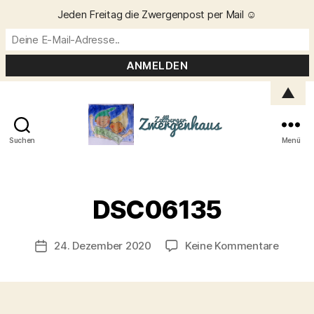
Jeden Freitag die Zwergenpost per Mail ☺️
▲
Suchen
Menü
Zellberger
Zwergenhaus
V
o
DSC06135
n
C
h
Beitragsautor
zu
24. Dezember 2020
Keine Kommentare
Veröffentlichungsdatum
ri
DSC06
s
t
a