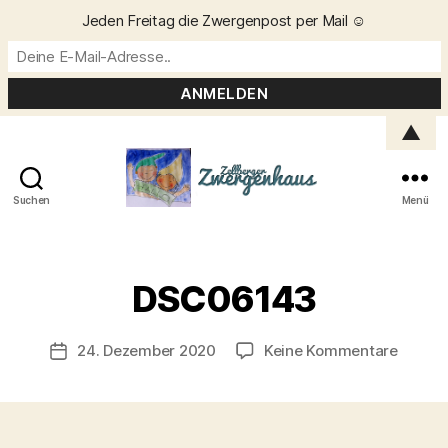
Jeden Freitag die Zwergenpost per Mail ☺️
▲
Suchen
Menü
Zellberger
Zwergenhaus
V
o
DSC06143
n
C
h
Beitragsautor
zu
24. Dezember 2020
Keine Kommentare
Veröffentlichungsdatum
ri
DSC06
s
t
a