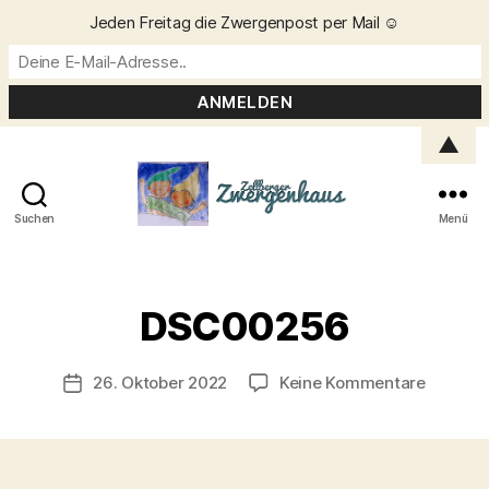
Jeden Freitag die Zwergenpost per Mail ☺️
▲
Suchen
Menü
Zellberger
Zwergenhaus
V
o
DSC00256
n
C
h
Beitragsautor
zu
26. Oktober 2022
Keine Kommentare
Veröffentlichungsdatum
ri
DSC002
s
t
a