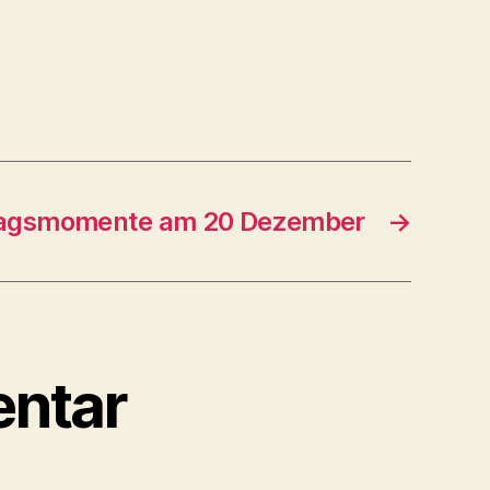
tagsmomente am 20 Dezember
→
entar