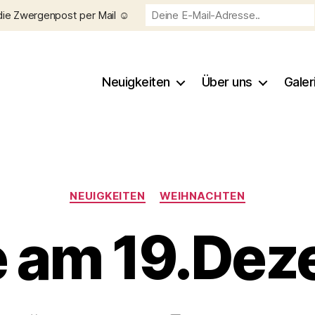
die Zwergenpost per Mail ☺️
Neuigkeiten
Über uns
Galer
Kategorien
NEUIGKEITEN
WEIHNACHTEN
 am 19.De
V
o
n
C
h
Beitragsautor