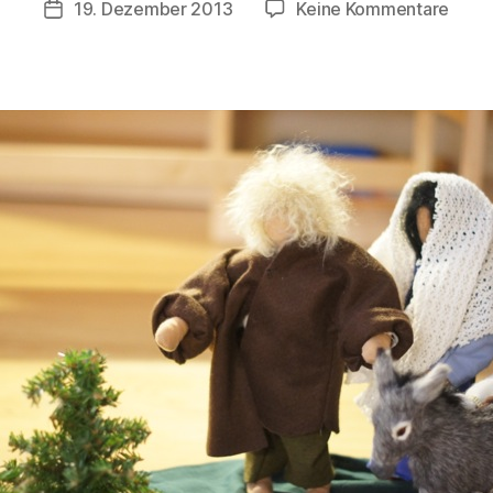
zu
19. Dezember 2013
Keine Kommentare
Veröffentlichungsdatum
ri
Heut
s
am
t
19.D
a