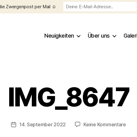
die Zwergenpost per Mail ☺️
Neuigkeiten
Über uns
Galer
IMG_8647
V
o
n
C
h
Beitragsautor
zu
14. September 2022
Keine Kommentare
Veröffentlichungsdatum
ri
IMG_
s