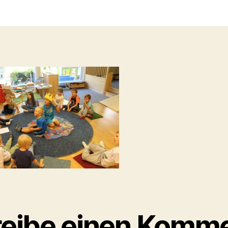
t
a
eibe einen Komm