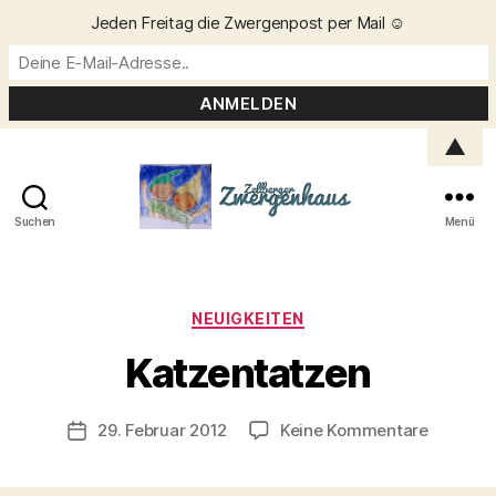
Jeden Freitag die Zwergenpost per Mail ☺️
▲
Suchen
Menü
Zellberger
Zwergenhaus
Kategorien
NEUIGKEITEN
V
o
Katzentatzen
n
C
h
Beitragsautor
zu
29. Februar 2012
Keine Kommentare
Veröffentlichungsdatum
ri
Katzent
s
t