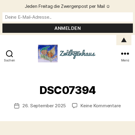
Jeden Freitag die Zwergenpost per Mail ☺️
▲
Suchen
Menü
Zellberger
Zwergenhaus
V
o
DSC07394
n
C
h
Beitragsautor
zu
26. September 2025
Keine Kommentare
Veröffentlichungsdatum
ri
DSC0
s
t
a