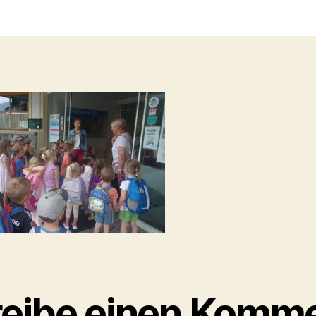
t
a
eibe einen Komm