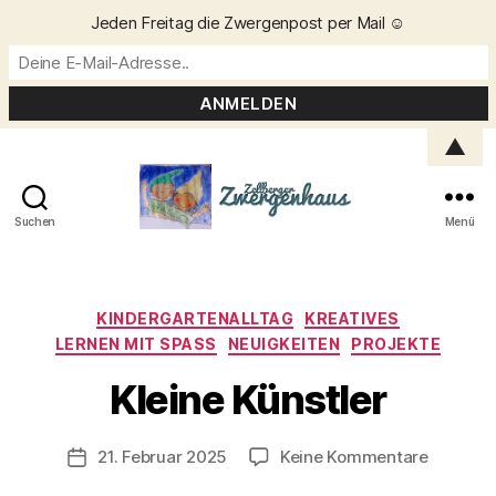
Jeden Freitag die Zwergenpost per Mail ☺️
▲
Suchen
Menü
Zellberger
Zwergenhaus
Kategorien
KINDERGARTENALLTAG
KREATIVES
LERNEN MIT SPASS
NEUIGKEITEN
PROJEKTE
V
o
Kleine Künstler
n
C
h
Beitragsautor
zu
21. Februar 2025
Keine Kommentare
Veröffentlichungsdatum
ri
Kleine
s