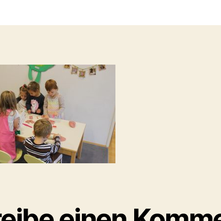
t
a
eibe einen Komm