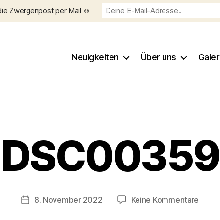
die Zwergenpost per Mail ☺️
Neuigkeiten
Über uns
Galer
DSC00359
V
o
n
C
h
Beitragsautor
zu
8. November 2022
Keine Kommentare
Veröffentlichungsdatum
ri
DSC0
s