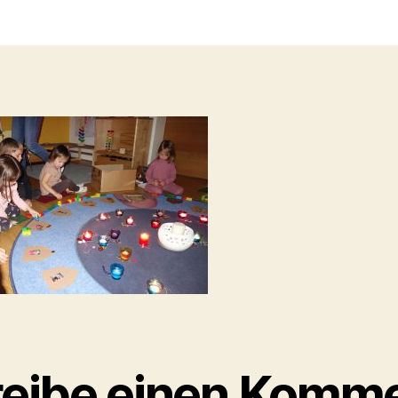
t
a
eibe einen Komm