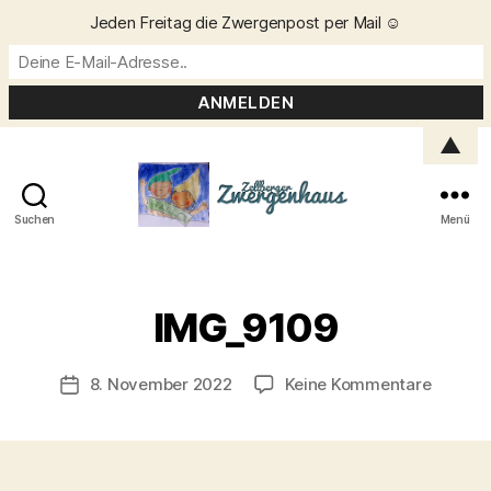
Jeden Freitag die Zwergenpost per Mail ☺️
▲
Suchen
Menü
Zellberger
Zwergenhaus
V
o
IMG_9109
n
C
h
Beitragsautor
zu
8. November 2022
Keine Kommentare
Veröffentlichungsdatum
ri
IMG_91
s
t
a