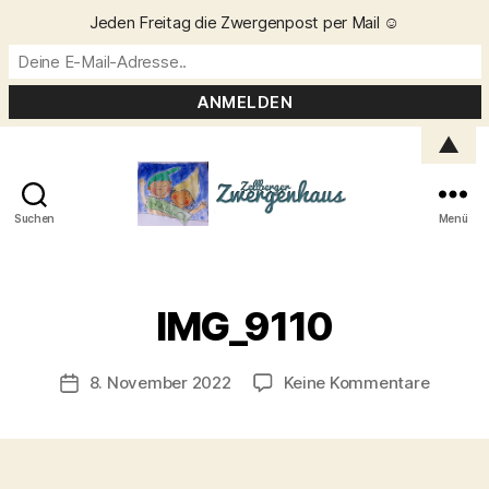
Jeden Freitag die Zwergenpost per Mail ☺️
▲
Suchen
Menü
Zellberger
Zwergenhaus
V
o
IMG_9110
n
C
h
Beitragsautor
zu
8. November 2022
Keine Kommentare
Veröffentlichungsdatum
ri
IMG_91
s
t
a