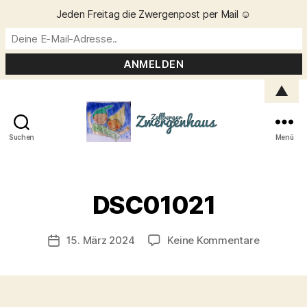
Jeden Freitag die Zwergenpost per Mail ☺️
▲
Suchen
Menü
Zellberger
Zwergenhaus
V
o
DSC01021
n
C
h
Beitragsautor
zu
15. März 2024
Keine Kommentare
Veröffentlichungsdatum
ri
DSC0102
s
t
a