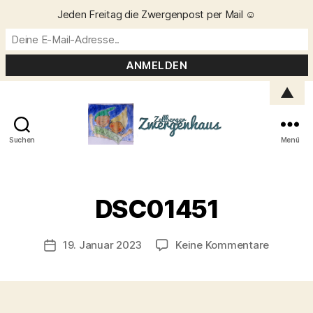
Jeden Freitag die Zwergenpost per Mail ☺️
▲
Suchen
Menü
Zellberger
Zwergenhaus
V
o
DSC01451
n
C
h
Beitragsautor
zu
19. Januar 2023
Keine Kommentare
Veröffentlichungsdatum
ri
DSC0145
s
t
a