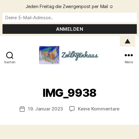
Jeden Freitag die Zwergenpost per Mail ☺️
▲
Suchen
Menü
Zellberger
Zwergenhaus
V
o
IMG_9938
n
C
h
Beitragsautor
zu
19. Januar 2023
Keine Kommentare
Veröffentlichungsdatum
ri
IMG_993
s
t
a