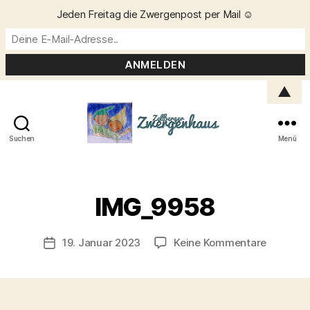
Jeden Freitag die Zwergenpost per Mail ☺️
▲
Suchen
Menü
Zellberger
Zwergenhaus
V
o
IMG_9958
n
C
h
Beitragsautor
zu
19. Januar 2023
Keine Kommentare
Veröffentlichungsdatum
ri
IMG_995
s
t
a