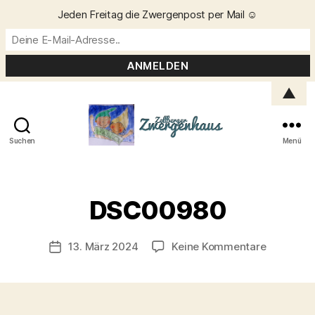
Jeden Freitag die Zwergenpost per Mail ☺️
▲
Suchen
Menü
Zellberger
Zwergenhaus
V
o
DSC00980
n
C
h
Beitragsautor
zu
13. März 2024
Keine Kommentare
Veröffentlichungsdatum
ri
DSC0098
s
t
a