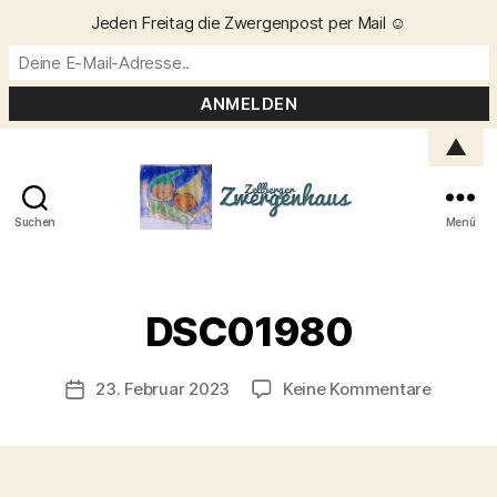
Jeden Freitag die Zwergenpost per Mail ☺️
▲
Suchen
Menü
Zellberger
Zwergenhaus
V
o
DSC01980
n
C
h
Beitragsautor
zu
23. Februar 2023
Keine Kommentare
Veröffentlichungsdatum
ri
DSC019
s
t
a