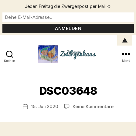
Jeden Freitag die Zwergenpost per Mail ☺️
▲
Suchen
Menü
Zellberger
Zwergenhaus
V
o
DSC03648
n
C
h
Beitragsautor
zu
15. Juli 2020
Keine Kommentare
Veröffentlichungsdatum
ri
DSC0364
s
t
a