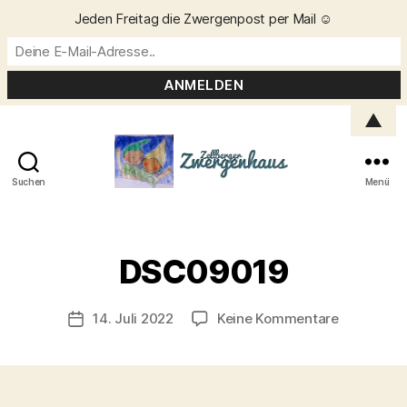
Jeden Freitag die Zwergenpost per Mail ☺️
▲
Suchen
Menü
Zellberger
Zwergenhaus
V
o
DSC09019
n
C
h
Beitragsautor
zu
14. Juli 2022
Keine Kommentare
Veröffentlichungsdatum
ri
DSC09019
s
t
a