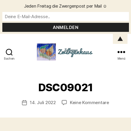
Jeden Freitag die Zwergenpost per Mail ☺️
▲
Suchen
Menü
Zellberger
Zwergenhaus
V
o
DSC09021
n
C
h
Beitragsautor
zu
14. Juli 2022
Keine Kommentare
Veröffentlichungsdatum
ri
DSC09021
s
t
a