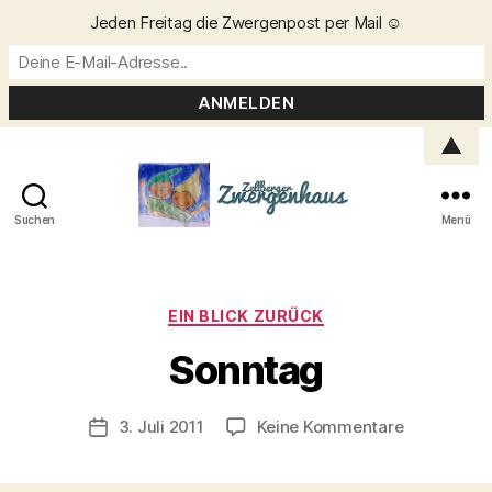
Jeden Freitag die Zwergenpost per Mail ☺️
▲
Suchen
Menü
Zellberger
Zwergenhaus
Kategorien
EIN BLICK ZURÜCK
V
o
Sonntag
n
C
h
Beitragsautor
zu
3. Juli 2011
Keine Kommentare
Veröffentlichungsdatum
ri
Sonntag
s
t