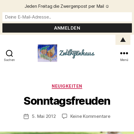
Jeden Freitag die Zwergenpost per Mail ☺️
▲
Suchen
Menü
Zellberger
Zwergenhaus
Kategorien
NEUIGKEITEN
V
o
Sonntagsfreuden
n
C
h
Beitragsautor
zu
5. Mai 2012
Keine Kommentare
Veröffentlichungsdatum
ri
Sonntagsf
s
t