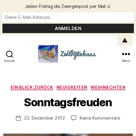
Jeden Freitag die Zwergenpost per Mail ☺️
▲
Suchen
Menü
Zellberger
Zwergenhaus
Kategorien
EIN BLICK ZURÜCK
NEUIGKEITEN
WEIHNACHTEN
V
o
Sonntagsfreuden
n
C
h
Beitragsautor
zu
22. Dezember 2012
Keine Kommentare
Veröffentlichungsdatum
ri
Sonnta
s
t