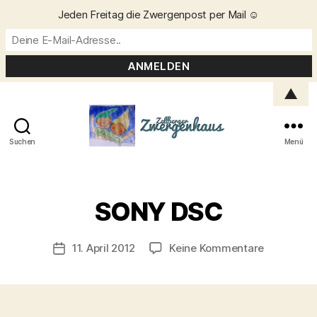
Jeden Freitag die Zwergenpost per Mail ☺️
▲
Suchen
Menü
Zellberger
Zwergenhaus
V
o
SONY DSC
n
C
h
Beitragsautor
zu
11. April 2012
Keine Kommentare
Veröffentlichungsdatum
ri
SONY
s
DSC
t
a