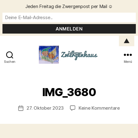
Jeden Freitag die Zwergenpost per Mail ☺️
▲
Suchen
Menü
Zellberger
Zwergenhaus
V
o
IMG_3680
n
C
h
Beitragsautor
zu
27. Oktober 2023
Keine Kommentare
Veröffentlichungsdatum
ri
IMG_36
s
t
a