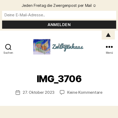
Jeden Freitag die Zwergenpost per Mail ☺️
▲
Suchen
Menü
Zellberger
Zwergenhaus
V
o
IMG_3706
n
C
h
Beitragsautor
zu
27. Oktober 2023
Keine Kommentare
Veröffentlichungsdatum
ri
IMG_37
s
t
a