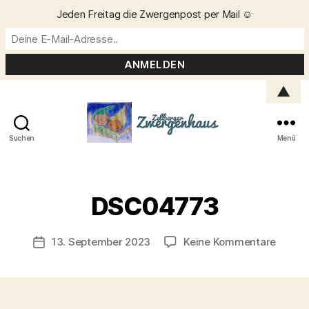
Jeden Freitag die Zwergenpost per Mail ☺️
▲
Suchen
Menü
Zellberger
Zwergenhaus
V
o
DSC04773
n
C
h
Beitragsautor
zu
13. September 2023
Keine Kommentare
Veröffentlichungsdatum
ri
DSC04
s
t
a