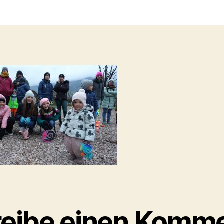
t
a
eibe einen Komm