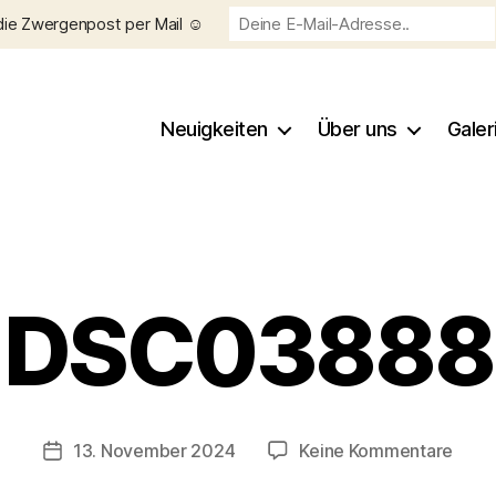
die Zwergenpost per Mail ☺️
Neuigkeiten
Über uns
Galer
DSC03888
V
o
n
C
h
Beitragsautor
zu
13. November 2024
Keine Kommentare
Veröffentlichungsdatum
ri
DSC
s